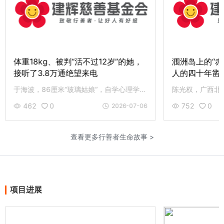
体重18kg、被判“活不过12岁”的她，
涠洲岛上的“赤
接听了3.8万通绝望来电
人的四十年凿
于海波，86厘米“玻璃姑娘”，自学心理学课程，撑起3.8万通心语热线，织就 5000学子求学路与 120名残友尊严梦。现身体每况愈下，机构也面临困境。致敬点灯人于海波，愿这盏心灯一直亮下去。
462
0
752
0
2026-07-06
查看更多行善者生命故事 >
项目进展