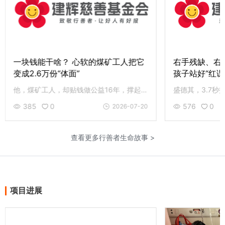
工人把它
右手残缺、右眼失明，他为4000多个
体
孩子站好“红课”这班岗
接
他，煤矿工人，却贴钱做公益16年，撑起 3.6万人次免费早餐；用一元爱心成全了2.6万人次的体面，帮 460 余颗孤寡的心过生日。致敬曹占金，愿行善的小红帽在你我手中继续传递。
盛德其，3.7秒护民兵，体内留30余块弹片。单手魔方创新红课，累计影响超4000人次。83岁伤病缠身仍上岗志愿服务。致敬盛嗲，和先锋老党员同行，您的援手是最好回应。
576
0
026-07-20
2026-07-13
查看更多行善者生命故事 >
项目进展