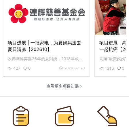
夏妈妈送去
项目进展 | 高陵“最美妈妈”，我们陪你
一起抗癌【202609】
收养脑瘫弃婴38年的夏阿姨，2018年成为建辉致敬人物后，生活发生了显著改善，今年6月3日，她喜获一批新家电。
高陵“最美妈妈”魏红莉罹患乳腺癌，正进行术后化疗，建辉志愿者特意到医院探望，为她加油打气。
1316
0
2026-07-20
2026-06-01
查看更多项目进展 >