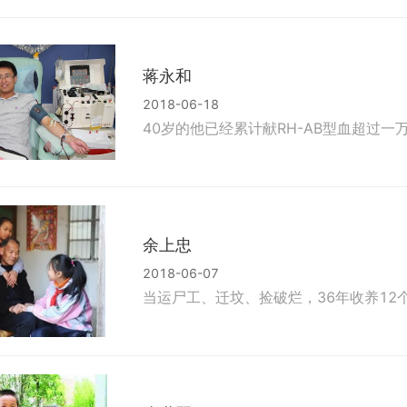
蒋永和
2018-06-18
40岁的他已经累计献RH-AB型血超过一
余上忠
2018-06-07
当运尸工、迁坟、捡破烂，36年收养12