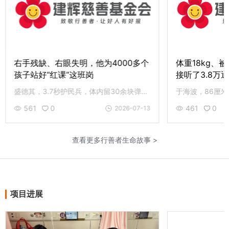
右手残缺、右眼失明，他为4000多个
体重18kg、被
孩子站好“红课”这班岗
接听了3.8万
盛德其，3.7秒护民兵，体内留30余块弹片。单手魔方创新红课，累计影响超4000人次。83岁伤病缠身仍上岗志愿服务。致敬盛嗲，和先锋老党员同行，您的援手是最好回应。
561
0
461
0
2026-07-13
查看更多行善者生命故事 >
项目进展