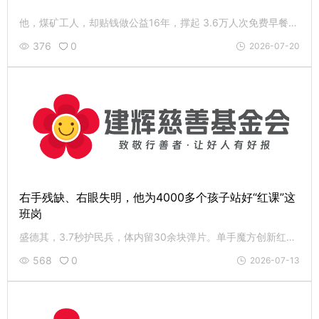
他，煤矿工人，却贴钱做公益16年，撑起 3.6万人次免费早餐；用一元爱心成全了2.6万人次的体面，帮 460 余颗孤寡的心过生日。致敬曹占金，愿行善的小红帽在你我手中继续传递。
376
0
2026-07-20
右手残缺、右眼失明，他为4000多个孩子站好“红课”这
班岗
盛德其，3.7秒护民兵，体内留30余块弹片。单手魔方创新红课，累计影响超4000人次。83岁伤病缠身仍上岗志愿服务。致敬盛嗲，和先锋老党员同行，您的援手是最好回应。
568
0
2026-07-13