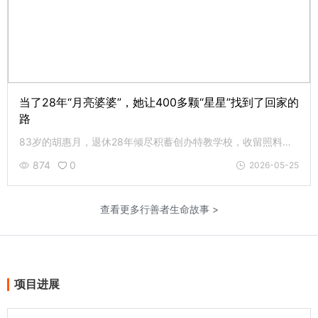
当了28年“月亮婆婆”，她让400多颗“星星”找到了回家的
路
83岁的胡惠月，退休28年倾尽积蓄创办特教学校，收留照料自闭症、智力障碍孩童。先后助力400余名特殊孩子顺利毕业，孩子们亲切称她“月亮婆婆”，以如月温情，默默守护每一位星星的孩子。
874
0
2026-05-25
查看更多行善者生命故事 >
项目进展