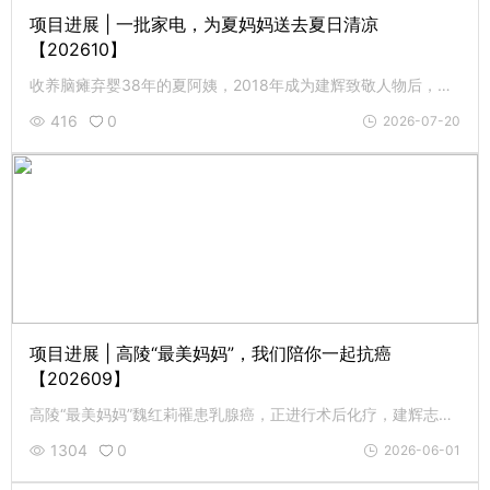
项目进展 | 一批家电，为夏妈妈送去夏日清凉
【202610】
收养脑瘫弃婴38年的夏阿姨，2018年成为建辉致敬人物后，生活发生了显著改善，今年6月3日，她喜获一批新家电。
416
0
2026-07-20
项目进展 | 高陵“最美妈妈”，我们陪你一起抗癌
【202609】
高陵“最美妈妈”魏红莉罹患乳腺癌，正进行术后化疗，建辉志愿者特意到医院探望，为她加油打气。
1304
0
2026-06-01