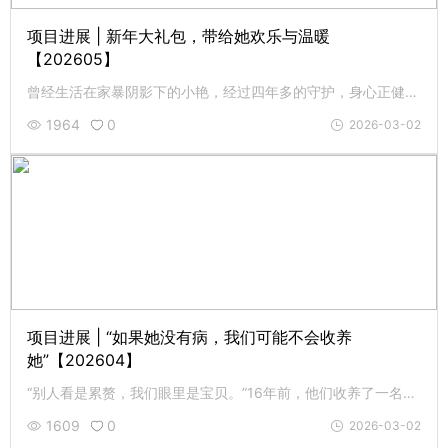
项目进展 | 新年大礼包，带给她欢乐与温暖
【202605】
曾经生活在家暴阴影下的小艳，经过四年多的守护，身心正健康成长。2月8日，志愿者特意为她送去新年大礼包。
1964
0
2026-03-02
项目进展 | “如果她没有病，我们可能不会收养
她”【202604】
“别人看是累赘，我们眼里是宝贝。”16年前，他们收养了一名重病弃婴，为孩子倾尽了毕生所有。
1609
0
2026-03-02