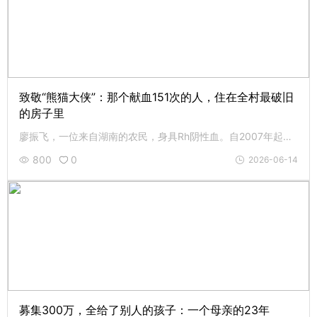
致敬“熊猫大侠”：那个献血151次的人，住在全村最破旧
的房子里
廖振飞，一位来自湖南的农民，身具Rh阴性血。自2007年起，他坚持无偿献血151次，累计近6万毫升，被人称为“熊猫大侠”，荣获全国无偿献血奉献奖金奖及“中国好人”等称号。廖振飞是单亲爸爸，没有固定工作，靠搬水泥、打零工维持生计。母亲年过八旬，是一位聋哑人士，儿子还在上学，生活非常艰辛，但这从未改变他行善的初心，那就是：“我的血，可以救很多人。”
800
0
2026-06-14
募集300万，全给了别人的孩子：一个母亲的23年