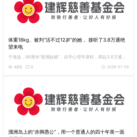
体重18kg、被判“活不过12岁”的她， 接听了3.8万通绝
望来电
于海波，86厘米“玻璃姑娘”，自学心理学课程，撑起3.8万通心语热线，织就 5000学子求学路与 120名残友尊严梦。现身体每况愈下，机构也面临困境。致敬点灯人于海波，愿这盏心灯一直亮下去。
465
0
2026-07-06
涠洲岛上的“赤脚愚公”，用一个普通人的四十年凿一面