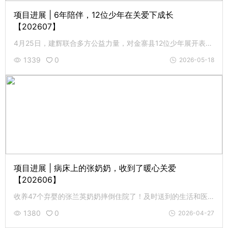
项目进展 | 6年陪伴，12位少年在关爱下成长
【202607】
4月25日，建辉联合多方公益力量，对金寨县12位少年展开表彰和走访活动。6年的陪伴，孩子们在关爱中健康成长。
1339
0
2026-05-18
项目进展 | 病床上的张奶奶，收到了暖心关爱
【202606】
收养47个弃婴的张兰英奶奶摔倒住院了！及时送到的生活和医疗补助很好地缓解了她的燃眉之急，让她和孩子们非常暖心。
1380
0
2026-04-27