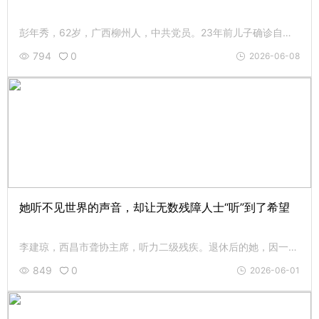
彭年秀，62岁，广西柳州人，中共党员。23年前儿子确诊自闭症后，她创办了柳州首家孤独症康复中心，帮助上千名“星星的孩子”学会开口说话，募集近300万元善款全部用于孩子。
794
0
2026-06-08
她听不见世界的声音，却让无数残障人士“听”到了希望
李建琼，西昌市聋协主席，听力二级残疾。退休后的她，因一场始料未及的失聪，踏上了公益之路。她组建“月亮视频群”，成立舞蹈队、摄影队、残疾人艺术团，二十年如一日，带领700多名残障人士走出家门、融入社会。
849
0
2026-06-01