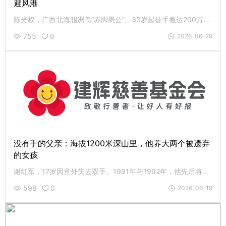
避风港
陈光权，广西北海涠洲岛“赤脚愚公”。33岁起徒手搬运200万块石头，用四十年凿出避风港马拉港，守护数百渔民。如今73岁，牙齿掉光、关节变形，仍义务守护。致敬这位用脊梁扛起港口的人，让行善的路越走越宽。
755
0
2026-06-29
没有手的父亲：海拔1200米深山里，他养大两个被遗弃
的女孩
谢红军，17岁因意外失去双手。1991年与1992年，他先后将两个被遗弃的女婴抚育成人。继承父辈遗训，他孤身坚守无名红军烈士墓，至此已是第三代守墓人。这个父亲节，致敬这位用残臂撑起家的父亲。
598
0
2026-06-19