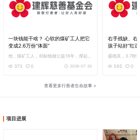
钱能干啥？ 心软的煤矿工人把它
右手残缺、右眼失明，他
.6万份“体面”
孩子站好“红课”这班岗
他，煤矿工人，却贴钱做公益16年，撑起 3.6万人次免费早餐；用一元爱心成全了2.6万人次的体面，帮 460 余颗孤寡的心过生日。致敬曹占金，愿行善的小红帽在你我手中继续传递。
3
0
565
0
2026-07-20
查看更多行善者生命故事 >
项目进展