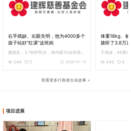
右手残缺、右眼失明，他为4000多个
体重18kg、被
孩子站好“红课”这班岗
接听了3.8万
盛德其，3.7秒护民兵，体内留30余块弹片。单手魔方创新红课，累计影响超4000人次。83岁伤病缠身仍上岗志愿服务。致敬盛嗲，和先锋老党员同行，您的援手是最好回应。
544
0
443
0
2026-07-13
查看更多行善者生命故事 >
项目进展