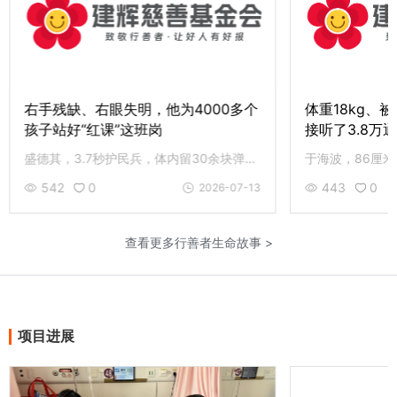
右手残缺、右眼失明，他为4000多个
体重18kg、被
孩子站好“红课”这班岗
接听了3.8万
盛德其，3.7秒护民兵，体内留30余块弹片。单手魔方创新红课，累计影响超4000人次。83岁伤病缠身仍上岗志愿服务。致敬盛嗲，和先锋老党员同行，您的援手是最好回应。
542
0
443
0
2026-07-13
查看更多行善者生命故事 >
项目进展