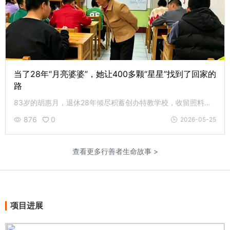
当了28年“月亮婆婆”，她让400多颗“星星”找到了回家的
路
83岁的胡惠月，退休28年倾尽积蓄创办特教学校，收留照料自闭症、智力障碍孩童。先后助力400余名特殊孩子顺利毕业，孩子们亲切称她“月亮婆婆”，以如月温情，默默守护每一位星星的孩子。
876
0
2026-05-25
查看更多行善者生命故事 >
项目进展