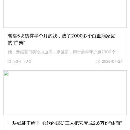
曾靠5块钱撑半个月的我，成了2000多个白血病家庭
的“白妈”
她，新婚百日确诊白血病，康复后，用十余年守护超2000个白血病家庭；办手工坊助病友自立，设助医小家供落脚，还收养弃婴。致敬武美，愿这份从绝境中长出的光，在你我手中继续照亮。
236
0
2026-07-27
一块钱能干啥？ 心软的煤矿工人把它变成2.6万份“体面”