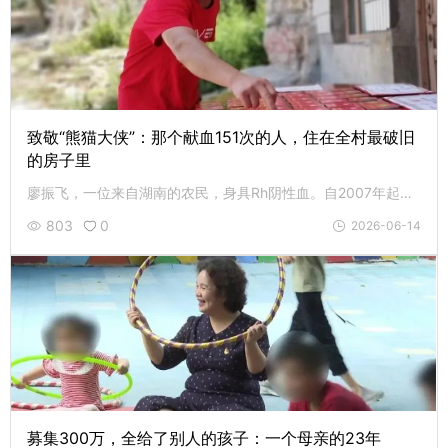
致敬“熊猫大侠”：那个献血151次的人，住在全村最破旧
的房子里
廖振飞，一位来自湖南的农民，身具Rh阴性血。自2007年起，他坚持无偿献血151次，累计近6万毫升，被人称为“熊猫大侠”，荣获全国无偿献血奉献奖金奖及“中国好人”等称号。廖振飞是单亲爸爸，没有固定工作，靠搬水泥、打零工维持生计。母亲年过八旬，是一位聋哑人士，儿子还在上学，生活非常艰辛，但这从未改变他行善的初心，那就是：“我的血，可以救很多人。”
803
0
2026-06-14
募集300万，全给了别人的孩子：一个母亲的23年