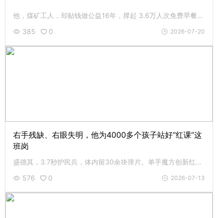
他，煤矿工人，却贴钱做公益16年，撑起 3.6万人次免费早餐；用一元爱心成全了2.6万人次的体面，帮 460 余颗孤寡的心过生日。致敬曹占金，愿行善的小红帽在你我手中继续传递。
385
0
2026-07-20
右手残缺、右眼失明，他为4000多个孩子站好“红课”这
班岗
盛德其，3.7秒护民兵，体内留30余块弹片。单手魔方创新红课，累计影响超4000人次。83岁伤病缠身仍上岗志愿服务。致敬盛嗲，和先锋老党员同行，您的援手是最好回应。
576
0
2026-07-13