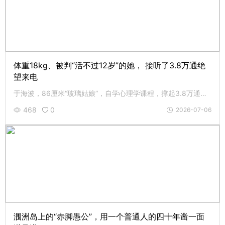
体重18kg、被判“活不过12岁”的她， 接听了3.8万通绝
望来电
于海波，86厘米“玻璃姑娘”，自学心理学课程，撑起3.8万通心语热线，织就 5000学子求学路与 120名残友尊严梦。现身体每况愈下，机构也面临困境。致敬点灯人于海波，愿这盏心灯一直亮下去。
468
0
2026-07-06
涠洲岛上的“赤脚愚公”，用一个普通人的四十年凿一面