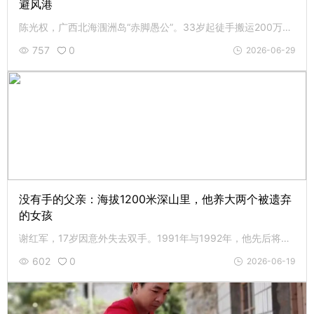
避风港
陈光权，广西北海涠洲岛“赤脚愚公”。33岁起徒手搬运200万块石头，用四十年凿出避风港马拉港，守护数百渔民。如今73岁，牙齿掉光、关节变形，仍义务守护。致敬这位用脊梁扛起港口的人，让行善的路越走越宽。
757
0
2026-06-29
没有手的父亲：海拔1200米深山里，他养大两个被遗弃
的女孩
谢红军，17岁因意外失去双手。1991年与1992年，他先后将两个被遗弃的女婴抚育成人。继承父辈遗训，他孤身坚守无名红军烈士墓，至此已是第三代守墓人。这个父亲节，致敬这位用残臂撑起家的父亲。
602
0
2026-06-19