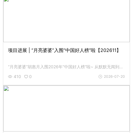
项目进展 | “月亮婆婆”入围“中国好人榜”啦【202611】
“月亮婆婆”胡惠月入围2026年“中国好人榜”啦~ 从默默无闻到美名远扬，胡奶奶的善行正在被越来越多人看见并致敬。
410
0
2026-07-20