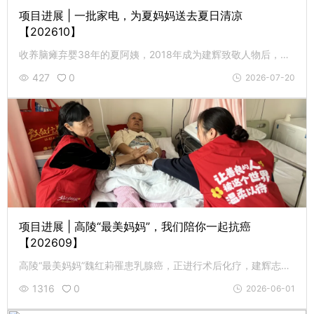
项目进展 | 一批家电，为夏妈妈送去夏日清凉
【202610】
收养脑瘫弃婴38年的夏阿姨，2018年成为建辉致敬人物后，生活发生了显著改善，今年6月3日，她喜获一批新家电。
427
0
2026-07-20
项目进展 | 高陵“最美妈妈”，我们陪你一起抗癌
【202609】
高陵“最美妈妈”魏红莉罹患乳腺癌，正进行术后化疗，建辉志愿者特意到医院探望，为她加油打气。
1316
0
2026-06-01