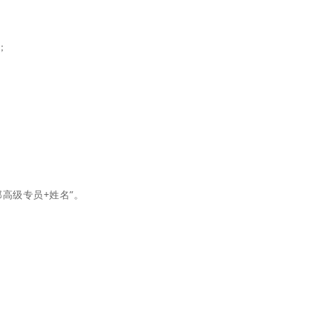
；
资部高级专员+姓名”。