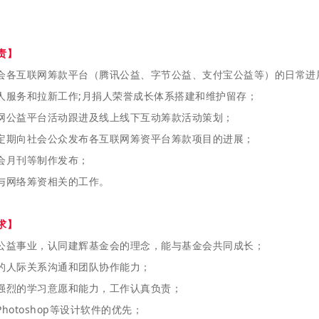
责】
会各互联网筹款平台（腾讯公益、字节公益、支付宝公益等）的日常进
人服务和拉新工作;月捐人荣誉成长体系搭建和维护留存；
网公益平台活动跟进及线上线下互动筹款活动策划；
定期向社会公众发布各互联网筹资平台筹款项目的进展；
会月刊等制作发布；
与网络筹资相关的工作。
求】
公益事业，认同建辉基金会的理念，能与基金会共同成长；
的人际关系沟通和团队协作能力；
强烈的学习意愿和能力，工作认真负责；
Photoshop等设计软件的优先；