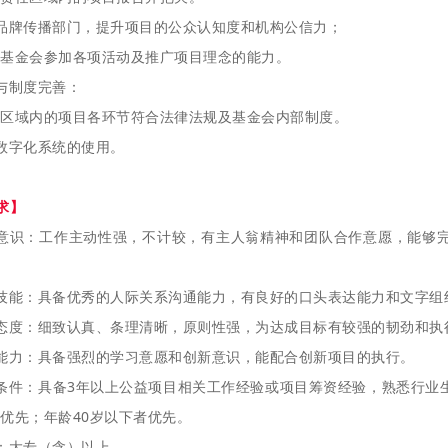
品牌传播部门，提升项目的公众认知度和机构公信力；
基金会参加各项活动及推广项目理念的能力。
与制度完善：
区域内的项目各环节符合法律法规及基金会内部制度。
数字化系统的使用。
求】
作意识：工作主动性强，不计较，有主人翁精神和团队合作意愿，能够
技能：具备优秀的人际关系沟通能力，有良好的口头表达能力和文字组
态度：细致认真、条理清晰，原则性强，为达成目标有较强的韧劲和执
能力：具备强烈的学习意愿和创新意识，能配合创新项目的执行。
条件：具备3年以上公益项目相关工作经验或项目筹资经验，熟悉行业
优先；年龄40岁以下者优先。
：大专（含）以上。